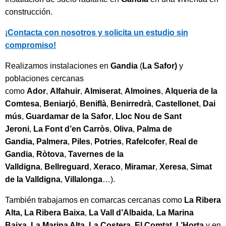
construcción.
¡Contacta con nosotros y solicita un estudio sin
compromiso!
Realizamos instalaciones en
Gandia
(
La Safor)
y
poblaciones cercanas
como
Ador
,
Alfahuir
,
Almiserat
,
Almoines
,
Alqueria de la
Comtesa
,
Beniarjó
,
Beniflà
,
Benirredrà
,
Castellonet
,
Dai
mús
,
Guardamar de la Safor
,
Lloc Nou de Sant
Jeroni
,
La Font d’en Carròs
,
Oliva
,
Palma de
Gandia,
Palmera
,
Piles
,
Potries
,
Rafelcofer
,
Real de
Gandia
,
Ròtova
,
Tavernes de la
Valldigna
,
Bellreguard
,
Xeraco
,
Miramar
,
Xeresa
,
Simat
de la Valldigna
,
Villalonga
…).
También trabajamos en comarcas cercanas como
La Ribera
Alta, La Ribera Baixa
,
La Vall d’Albaida
,
La Marina
Baixa
,
La Marina Alta
,
La Costera
,
El Comtat, L’Horta
y en