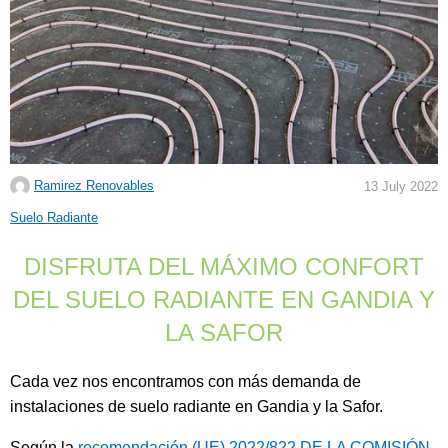
Ramirez Renovables
13 July 2022
C
Suelo Radiante
a
DISFRUTA DEL MÁXIMO CONFORT
t
e
DEL SUELO RADIANTE EN GANDIA Y
g
LA SAFOR
o
r
Cada vez nos encontramos con más demanda de
i
instalaciones de suelo radiante en Gandia y la Safor.
e
s
Según la
recomendación (UE) 2022/822 DE LA COMISIÓN