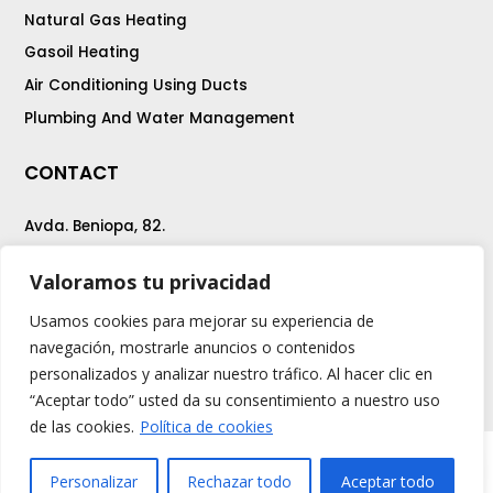
Natural Gas Heating
Gasoil Heating
Air Conditioning Using Ducts
Plumbing And Water Management
CONTACT
Avda. Beniopa, 82.
46701 Gandia (Vlc)
Valoramos tu privacidad
Tel. 96 286 13 92
Usamos cookies para mejorar su experiencia de
presupuestos@ramirezrenovables.com
navegación, mostrarle anuncios o contenidos
personalizados y analizar nuestro tráfico. Al hacer clic en
“Aceptar todo” usted da su consentimiento a nuestro uso
de las cookies.
Política de cookies
¿Necesitas ayuda? ¡Manda un Whatsapp!
Ramirez Renovables © 2020.
Personalizar
Rechazar todo
Aceptar todo