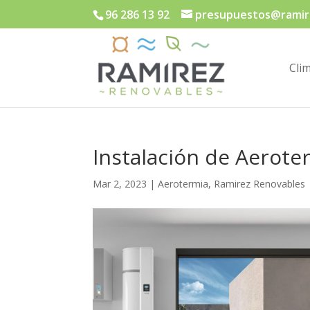
96 286 13 92
presupuestos@ramir
Cli
Instalación de Aeroter
Mar 2, 2023
|
Aerotermia
,
Ramirez Renovables