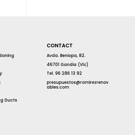
CONTACT
tioning
Avda. Beniopa, 82.
46701 Gandia (Vlc)
y
Tel. 96 286 13 92
g
presupuestos@ramirezrenov
ables.com
ng Ducts