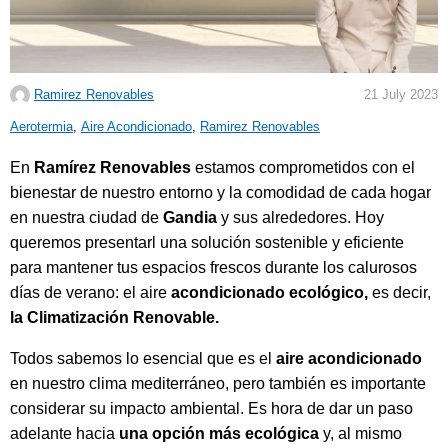
Ramirez Renovables
21 July 2023
C
Aerotermia
,
Aire Acondicionado
,
Ramirez Renovables
a
En
Ramírez Renovables
estamos comprometidos con el
t
bienestar de nuestro entorno y la comodidad de cada hogar
e
en nuestra ciudad de
Gandia
y sus alrededores. Hoy
g
queremos presentarl una solución sostenible y eficiente
o
para mantener tus espacios frescos durante los calurosos
r
días de verano: el aire
acondicionado ecológico,
es decir,
i
la Climatización Renovable.
e
s
Todos sabemos lo esencial que es el
aire acondicionado
:
en nuestro clima mediterráneo, pero también es importante
considerar su impacto ambiental. Es hora de dar un paso
adelante hacia
una opción más ecológica
y, al mismo