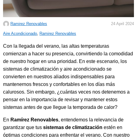
Ramirez Renovables
24 April 2024
C
Aire Acondicionado
,
Ramirez Renovables
a
Con la llegada del verano, las altas temperaturas
t
comienzan a hacer su presencia, convirtiendo la comodidad
e
de nuestro hogar en una prioridad. En este escenario, los
g
sistemas de climatización y aire acondicionado se
o
convierten en nuestros aliados indispensables para
r
mantenernos frescos y confortables en los días más
i
calurosos. Sin embargo, ¿cuántas veces nos detenemos a
e
pensar en la importancia de revisar y mantener estos
s
sistemas antes de que llegue la temporada de calor?
:
En
Ramírez Renovables
, entendemos la relevancia de
garantizar que tus
sistemas de climatización
estén en
óptimas condiciones para enfrentar el verano. Con nuestro