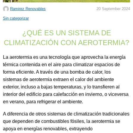
Ramirez Renovables
20 September 2024
C
Sin categorizar
a
¿QUÉ ES UN SISTEMA DE
t
e
CLIMATIZACIÓN CON AEROTERMIA?
g
o
La aerotermia es una tecnología que aprovecha la energía
r
térmica contenida en el aire para climatizar espacios de
i
forma eficiente. A través de una bomba de calor, los
e
sistemas de aerotermia extraen el calor del ambiente
s
exterior, incluso a bajas temperaturas, y lo transfieren al
:
interior del edificio para calefacción en invierno, o viceversa
en verano, para refrigerar el ambiente.
A diferencia de otros sistemas de climatización tradicionales
que dependen de combustibles fósiles, la aerotermia se
apoya en energías renovables, extrayendo