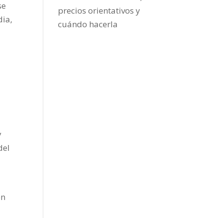
se
precios orientativos y
dia,
cuándo hacerla
y
del
ón