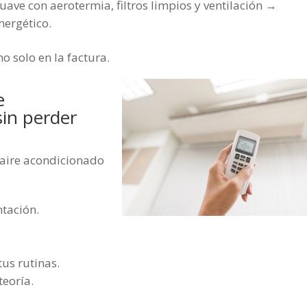
uave con aerotermia, filtros limpios y ventilación →
nergético.
no solo en la factura.
e
in perder
 aire acondicionado
tación.
us rutinas.
teoría.