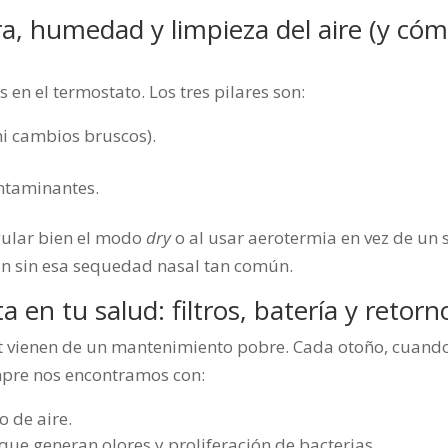
ra, humedad y limpieza del aire (y có
 en el termostato. Los tres pilares son:
ni cambios bruscos).
ontaminantes.
gular bien el modo
dry
o al usar aerotermia en vez de un s
an sin esa sequedad nasal tan común.
en tu salud: filtros, batería y retorn
t vienen de un mantenimiento pobre. Cada otoño, cuand
mpre nos encontramos con:
o de aire.
que generan olores y proliferación de bacterias.