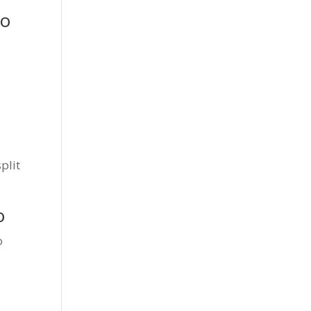
mo
plit
o
o