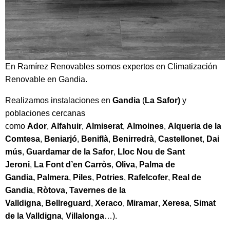
En Ramírez Renovables somos expertos en Climatización
Renovable en Gandia.
Realizamos instalaciones en
Gandia
(
La Safor)
y
poblaciones cercanas
como
Ador
,
Alfahuir
,
Almiserat
,
Almoines
,
Alqueria de la
Comtesa
,
Beniarjó
,
Beniflà
,
Benirredrà
,
Castellonet
,
Dai
mús
,
Guardamar de la Safor
,
Lloc Nou de Sant
Jeroni
,
La Font d’en Carròs
,
Oliva
,
Palma de
Gandia,
Palmera
,
Piles
,
Potries
,
Rafelcofer
,
Real de
Gandia
,
Ròtova
,
Tavernes de la
Valldigna
,
Bellreguard
,
Xeraco
,
Miramar
,
Xeresa
,
Simat
de la Valldigna
,
Villalonga
…).