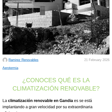
Ramirez Renovables
21 February 2026
C
Aerotermia
a
¿CONOCES QUÉ ES LA
t
e
CLIMATIZACIÓN RENOVABLE?
g
o
La
climatización renovable en Gandia
es se está
r
implantando a gran velocidad por su extraordinaria
i