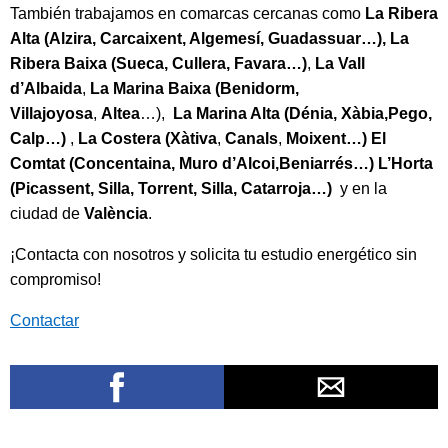
También trabajamos en comarcas cercanas como
La Ribera
Alta (Alzira, Carcaixent, Algemesí, Guadassuar…), La
Ribera Baixa (Sueca, Cullera, Favara…)
,
La Vall
d’Albaida
,
La Marina Baixa (Benidorm,
Villajoyosa
,
Altea
…),
La Marina Alta (Dénia, Xàbia,Pego,
Calp…)
,
La Costera (Xàtiva
,
Canals
,
Moixent…) El
Comtat (Concentaina, Muro d’Alcoi,Beniarrés…) L’Horta
(Picassent, Silla, Torrent, Silla, Catarroja…)
y en la
ciudad de
València
.
¡Contacta con nosotros y solicita tu estudio energético sin
compromiso!
Contactar