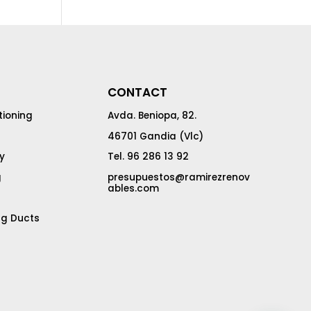
CONTACT
tioning
Avda. Beniopa, 82.
46701 Gandia (Vlc)
y
Tel. 96 286 13 92
g
presupuestos@ramirezrenov
ables.com
ng Ducts