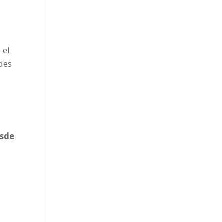
 el
des
esde