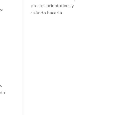
precios orientativos y
ya
cuándo hacerla
es
odo