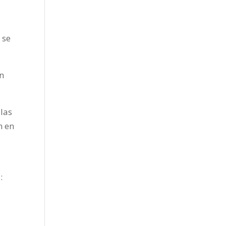
 se
en
las
n en
: