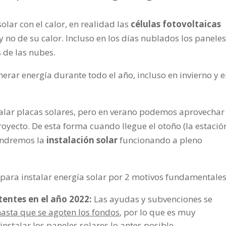
lar con el calor, en realidad las
células fotovoltaicas
 y no de su calor. Incluso en los días nublados los paneles
s de las nubes.
erar energía durante todo el año, incluso en invierno y 
lar placas solares, pero en verano podemos aprovechar 
royecto. De esta forma cuando llegue el otoño (la estació
tendremos la
instalación solar
funcionando a pleno
ara instalar energía solar por 2 motivos fundamentales
tentes en el año 2022:
Las ayudas y subvenciones se
asta que se agoten los fondos
, por lo que es muy
stalar los paneles solares lo antes posible.