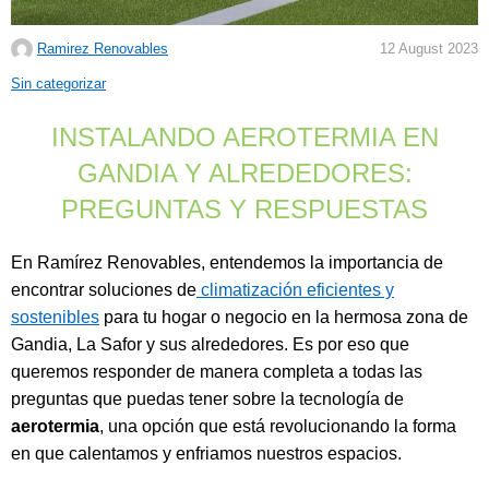
Ramirez Renovables
12 August 2023
C
Sin categorizar
a
INSTALANDO AEROTERMIA EN
t
e
GANDIA Y ALREDEDORES:
g
PREGUNTAS Y RESPUESTAS
o
r
En Ramírez Renovables, entendemos la importancia de
i
encontrar soluciones de
climatización eficientes y
e
sostenibles
para tu hogar o negocio en la hermosa zona de
s
Gandia, La Safor y sus alrededores. Es por eso que
:
queremos responder de manera completa a todas las
preguntas que puedas tener sobre la tecnología de
aerotermia
, una opción que está revolucionando la forma
en que calentamos y enfriamos nuestros espacios.