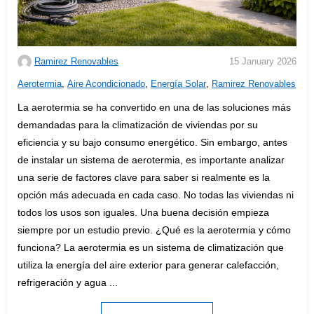
Ramirez Renovables
15 January 2026
C
Aerotermia
,
Aire Acondicionado
,
Energía Solar
,
Ramirez Renovables
a
La aerotermia se ha convertido en una de las soluciones más
t
demandadas para la climatización de viviendas por su
e
eficiencia y su bajo consumo energético. Sin embargo, antes
g
de instalar un sistema de aerotermia, es importante analizar
o
una serie de factores clave para saber si realmente es la
r
opción más adecuada en cada caso. No todas las viviendas ni
i
todos los usos son iguales. Una buena decisión empieza
e
siempre por un estudio previo. ¿Qué es la aerotermia y cómo
s
funciona? La aerotermia es un sistema de climatización que
:
utiliza la energía del aire exterior para generar calefacción,
refrigeración y agua ...