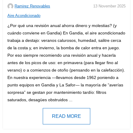
Ramirez Renovables
13 November 2025
C
Aire Acondicionado
a
¿Por qué una revisión anual ahorra dinero y molestias? (y
t
cuándo conviene en Gandia) En Gandia, el aire acondicionado
e
trabaja a destajo: veranos calurosos, humedad, salitre cerca
g
de la costa y, en invierno, la bomba de calor entra en juego.
o
Por eso siempre recomiendo una revisión anual y hacerla
r
antes de los picos de uso: en primavera (para llegar fino al
i
verano) o a comienzos de otoño (pensando en la calefacción).
e
En nuestra experiencia —llevamos desde 1962 poniendo a
s
punto equipos en Gandia y La Safor— la mayoría de “averías
:
sorpresa” se gestan por mantenimiento tardío: filtros
saturados, desagües obstruidos ...
READ MORE