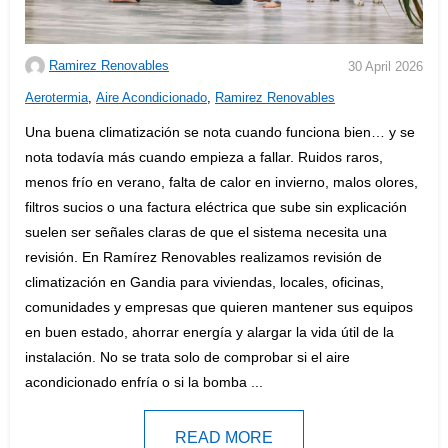
Ramirez Renovables
30 April 2026
C
Aerotermia
,
Aire Acondicionado
,
Ramirez Renovables
a
Una buena climatización se nota cuando funciona bien… y se
t
nota todavía más cuando empieza a fallar. Ruidos raros,
e
menos frío en verano, falta de calor en invierno, malos olores,
g
filtros sucios o una factura eléctrica que sube sin explicación
o
suelen ser señales claras de que el sistema necesita una
r
revisión. En Ramírez Renovables realizamos revisión de
i
climatización en Gandia para viviendas, locales, oficinas,
e
comunidades y empresas que quieren mantener sus equipos
s
en buen estado, ahorrar energía y alargar la vida útil de la
:
instalación. No se trata solo de comprobar si el aire
acondicionado enfría o si la bomba ...
READ MORE