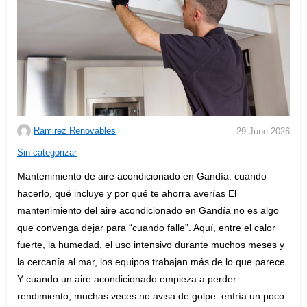
Ramirez Renovables
29 June 2026
C
Sin categorizar
a
Mantenimiento de aire acondicionado en Gandía: cuándo
t
hacerlo, qué incluye y por qué te ahorra averías El
e
mantenimiento del aire acondicionado en Gandía no es algo
g
que convenga dejar para “cuando falle”. Aquí, entre el calor
o
fuerte, la humedad, el uso intensivo durante muchos meses y
r
la cercanía al mar, los equipos trabajan más de lo que parece.
i
Y cuando un aire acondicionado empieza a perder
e
rendimiento, muchas veces no avisa de golpe: enfría un poco
s