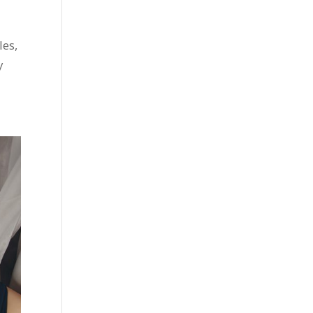
les,
y