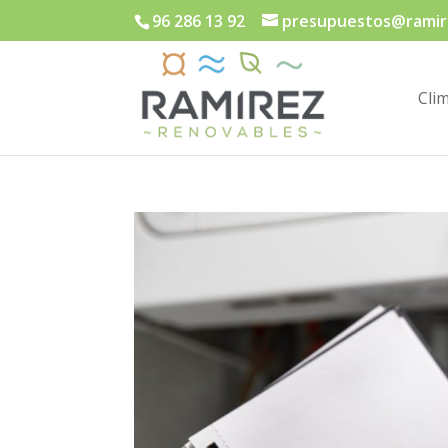
96 286 13 92
presupuestos@ramir
Cli