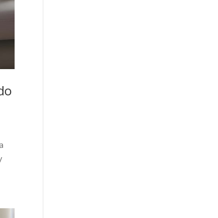
ado
la
y